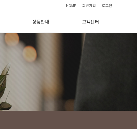
HOME
회원가입
로그인
상품안내
고객센터
요
기본형(190)
간편상담
프리미엄(265)
FAQ
이용소감
사
보도자료
회원가입현황