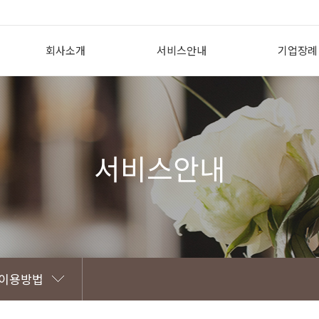
회사소개
서비스안내
기업장례
인사말
상조의 필요성
기업장례 개
회사개요
투게더상조서비스란?
도입효과
회사CI
투게더상조 이용방법
지원내용
서비스안내
조직도
선/후불식상품 비교
제휴 고객
찾아오시는 길
꽃장식황제궁중대렴
 이용방법