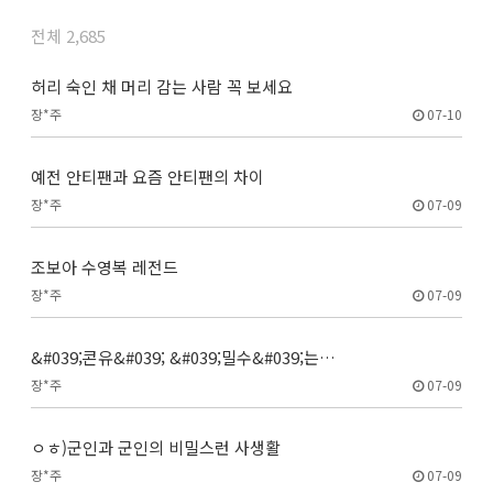
전체 2,685
허리 숙인 채 머리 감는 사람 꼭 보세요
장*주
07-10
예전 안티팬과 요즘 안티팬의 차이
장*주
07-09
조보아 수영복 레전드
장*주
07-09
&#039;콘유&#039; &#039;밀수&#039;는…
장*주
07-09
ㅇㅎ)군인과 군인의 비밀스런 사생활
장*주
07-09