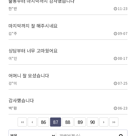
출동부터 마지막까지 감사했습니다
한*란
11-23
마지막까지 잘 해주시네요
김*주
09-07
상담부터 너무 고마웠어요
이*인
08-17
어머니 잘 모셨습니다
강*미
07-25
감사했습니다
백*환
06-23
86
87
88
89
90