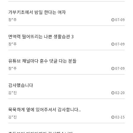
가부키초에서 밤일 한다는 여자
장*주
07-09
면역력 떨어뜨리는 나쁜 생활습관 3
장*주
07-09
유튜브 채널마다 훈수 댓글 다는 분들
장*주
07-09
감사했습니다
김*진
02-20
묵묵하게 옆에 있어주셔서 감사합니다..
김*진
02-15