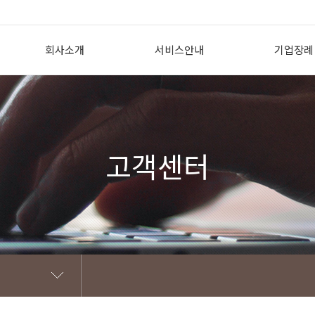
회사소개
서비스안내
기업장례
인사말
상조의 필요성
기업장례 개
회사개요
투게더상조서비스란?
도입효과
회사CI
투게더상조 이용방법
지원내용
고객센터
조직도
선/후불식상품 비교
제휴 고객
찾아오시는 길
꽃장식황제궁중대렴