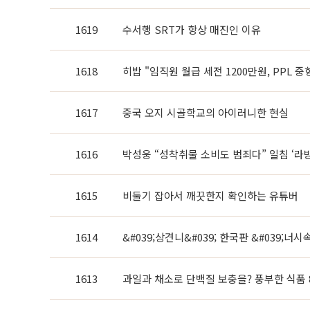
1619
수서행 SRT가 항상 매진인 이유
1618
히밥 "임직원 월급 세전 1200만원, PPL 중
1617
중국 오지 시골학교의 아이러니한 현실
1616
박성웅 “성착취물 소비도 범죄다” 일침 ‘라방
1615
비둘기 잡아서 깨끗한지 확인하는 유튜버
1614
&#039;상견니&#039; 한국판 &#039;너시
1613
과일과 채소로 단백질 보충을? 풍부한 식품