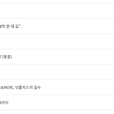
형차 한 대 값"
’[종합]
속&#039;, 넷플릭스의 실수
 8가지