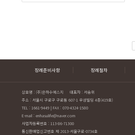
전
다음
맨끝
장례준비사항
장례절차
상호명 : (주)은하수에스지 대표자 : 서숭휘
주소 : 서울시 구로구 구로동 607-1 우성빌딩 4층(419호)
TEL : 1661-9449 | FAX : 070-4324-1580
E-mail : enhasulife@naver.com
사업자등록번호 : 113-86-71300
통신판매업신고번호 제 2013-서울구로-0734호