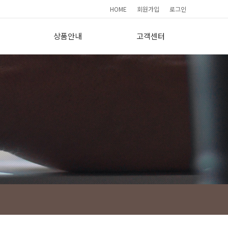
HOME
회원가입
로그인
상품안내
고객센터
요
기본형(190)
간편상담
프리미엄(265)
FAQ
이용소감
사
보도자료
회원가입현황