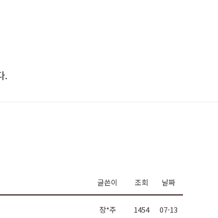
.
글쓴이
조회
날짜
장*주
1454
07-13