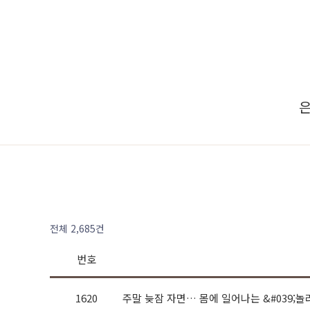
은
전체 2,685건
번호
1620
주말 늦잠 자면… 몸에 일어나는 &#039;놀라