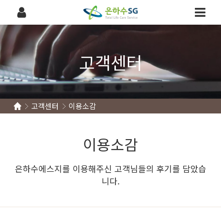
고객센터
고객센터
이용소감
이용소감
은하수에스지를 이용해주신 고객님들의 후기를 담았습
니다.