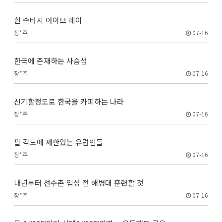
흰 속바지 아이브 레이
장*주
07-16
한국에 존재하는 사슴섬
장*주
07-16
신기할정도로 한국을 카피하는 나라
장*주
07-16
팔 각도에 제한있는 유럽인들
장*주
07-16
내년부터 선수촌 입성 전 해병대 훈련할 것
장*주
07-16