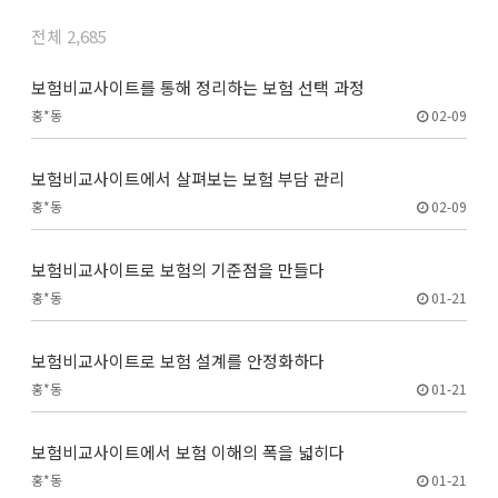
전체 2,685
보험비교사이트를 통해 정리하는 보험 선택 과정
홍*동
02-09
보험비교사이트에서 살펴보는 보험 부담 관리
홍*동
02-09
보험비교사이트로 보험의 기준점을 만들다
홍*동
01-21
보험비교사이트로 보험 설계를 안정화하다
홍*동
01-21
보험비교사이트에서 보험 이해의 폭을 넓히다
홍*동
01-21