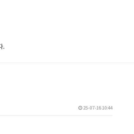
.
25-07-16 10:44