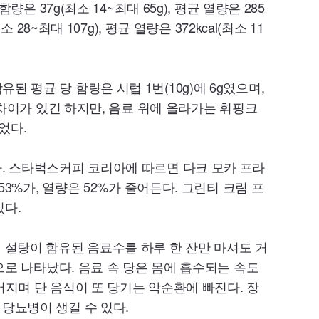
류 함량은
37g
(최소
14~
최대
65g
), 평균 열량은
285
최소
28~
최대
107g
), 평균 열량은
372kcal
(최소
11
된 평균 당 함량은 시럽 1번(
10g
)에
6g
였으며,
차이가 있긴 하지만, 음료 위에 올라가는 휘핑크
었다.
. 스타벅스커피 코리아에 따르면 다크 모카 프라
53
%가, 열량은
52
%가 줄어든다. 그린티 크림 프
있다.
면 설탕이 함유된 음료수를 하루 한 잔만 마셔도 거
으로 나타났다. 음료 속 당은 몸에 흡수되는 속도
지며 단 음식이 또 당기는 악순환에 빠진다. 장
당뇨병이 생길 수 있다.