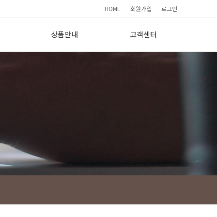
HOME
회원가입
로그인
상품안내
고객센터
요
기본형(190)
간편상담
프리미엄(265)
FAQ
이용소감
사
보도자료
회원가입현황