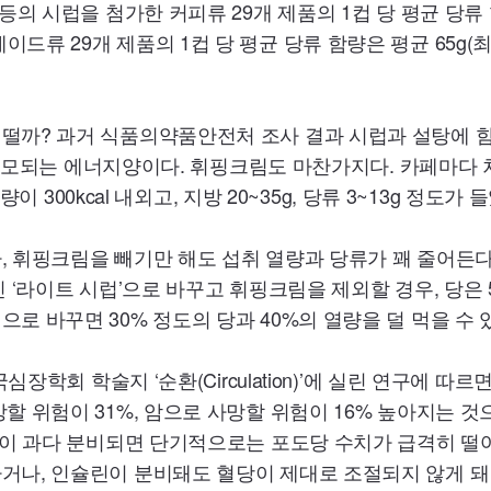
 등의 시럽을 첨가한 커피류
29
개 제품의 1컵 당 평균 당
·에이드류
29
개 제품의 1컵 당 평균 당류 함량은 평균
65g
(
까? 과거 식품의약품안전처 조사 결과 시럽과 설탕에 함유
소모되는 에너지양이다. 휘핑크림도 마찬가지다. 카페마다 
열량이
300kcal
내외고, 지방
20~35g
, 당류
3~13g
정도가 들
 휘핑크림을 빼기만 해도 섭취 열량과 당류가 꽤 줄어든다
인 ‘라이트 시럽’으로 바꾸고 휘핑크림을 제외할 경우, 당은
럽으로 바꾸면
30
% 정도의 당과
40
%의 열량을 덜 먹을 수 
국심장학회 학술지 ‘순환(
Circulation
)’에 실린 연구에 따르
망할 위험이
31
%, 암으로 사망할 위험이
16
% 높아지는 것
린이 과다 분비되면 단기적으로는 포도당 수치가 급격히 떨어
나, 인슐린이 분비돼도 혈당이 제대로 조절되지 않게 돼 