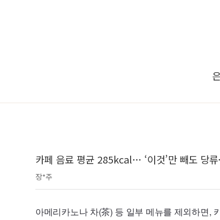
은
카페 음료 평균 285kcal… ‘이것’만 빼도 당
장*주
아메리카노나 차(茶) 등 일부 메뉴를 제외하면,