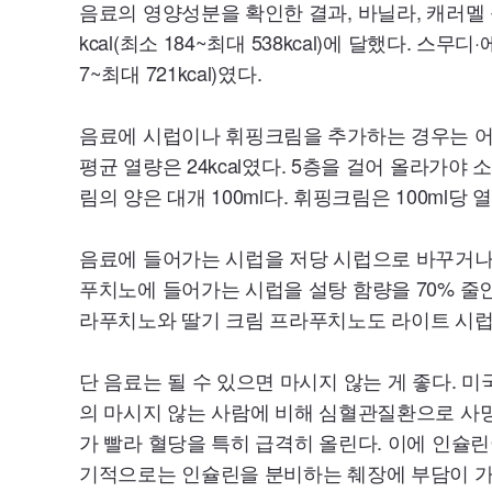
음료의 영양성분을 확인한 결과, 바닐라, 캐러멜
kcal
(최소
184~
최대
538kcal
)에 달했다. 스무디
7~
최대
721kcal
)였다.
음료에 시럽이나 휘핑크림을 추가하는 경우는 어떨
평균 열량은
24kcal
였다. 5층을 걸어 올라가야 
림의 양은 대개
100ml
다. 휘핑크림은
100ml
당 
음료에 들어가는 시럽을 저당 시럽으로 바꾸거나,
푸치노에 들어가는 시럽을 설탕 함량을
70
% 줄
라푸치노와 딸기 크림 프라푸치노도 라이트 시
단 음료는 될 수 있으면 마시지 않는 게 좋다. 미
의 마시지 않는 사람에 비해 심혈관질환으로 사
가 빨라 혈당을 특히 급격히 올린다. 이에 인슐
기적으로는 인슐린을 분비하는 췌장에 부담이 가거