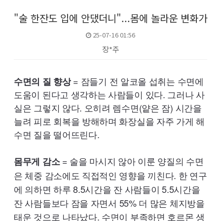
"술 한잔도 입에 안댔더니"...몸에 놀라운 변화가
25-07-16 01:56
장*주
본문
= 잠들기 전 알코올 섭취는 수면에
수면의 질 향상
도움이 된다고 생각하는 사람들이 있다. 그러나 사
실은 그렇지 않다. 오히려 렘수면(얕은 잠) 시간을
늘려 피로 회복을 방해하며 화장실을 자주 가게 해
수면 질을 떨어뜨린다.
= 술을 마시지 않아 이룬 양질의 수면
몸무게 감소
은 체중 감소에도 직접적인 영향을 끼친다. 한 연구
에 의하면 하루
8.5
시간을 잔 사람들이
5.5
시간을
잔 사람들보다 잠을 자면서
55
% 더 많은 체지방을
태운 것으로 나타났다. 수면이 부족하면 호르몬 생