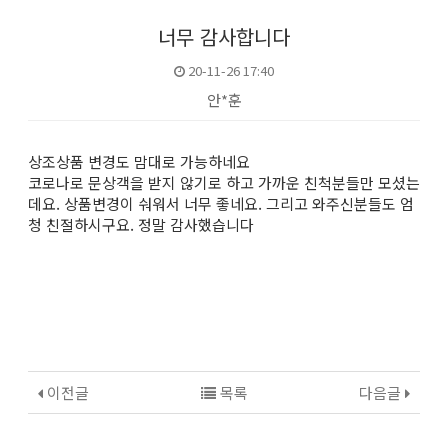
너무 감사합니다
20-11-26 17:40
안*훈
본문
상조상품 변경도 맘대로 가능하네요
코로나로 문상객을 받지 않기로 하고 가까운 친척분들만 모셨는
데요. 상품변경이 숴워서 너무 좋네요. 그리고 와주신분들도 엄
청 친절하시구요. 정말 감사했습니다
이전글
목록
다음글