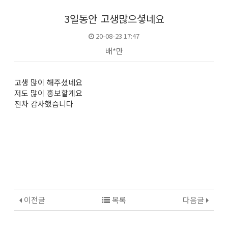
3일동안 고생많으셯네요
20-08-23 17:47
배*만
본문
고생 많이 해주셨네요
저도 많이 홍보할게요
진차 감사했습니다
이전글
목록
다음글