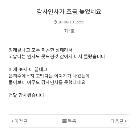
감사인사가 조금 늦었네요
20-08-13 15:55
최*호
본문
장례끝나고 모두 피곤한 상태라서
고맙다는 인사도 못드린것 같아서 다시 들렀습니다
어제 49제 다 끝내고
은하수에스지 고맙다는 이야기가 나왔는데
물어보니 아무도 감사인사를 못했다네요
정말 감사했습니다
이전글
목록
다음글