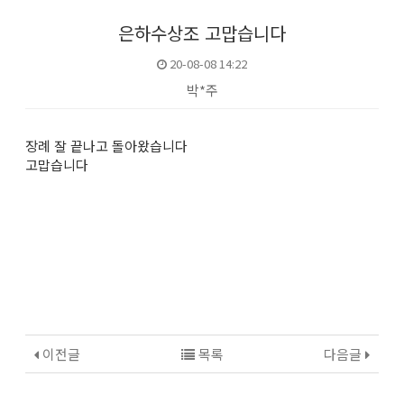
은하수상조 고맙습니다
20-08-08 14:22
박*주
본문
장례 잘 끝나고 돌아왔습니다
고맙습니다
이전글
목록
다음글